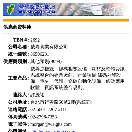
供應商資料庫
TBN #
:
2692
公司名稱
:
威嘉實業有限公司
統一編號
:
86506231
供應商類別
:
其他類別(9999)
威嘉是標籤、條碼相關設備、耗材及軟體資訊
系統整合的專業廠商。營業項目:條碼列印設
主要產品
:
備、耗材、代印、條碼自動化設備、條碼應用
軟體、資訊系統整合規劃。
連絡人
:
許茂祐
公司地址
:
台北市行善路56號2樓(系統部)
連絡電話
:
02-6601-2267 #111
傳真號碼
:
02-2796-7353
電子郵件
:
morgan@waigha.com
公司網址
:
http://www.waigha.com