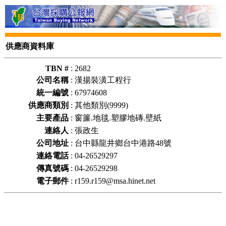
供應商資料庫
TBN #
:
2682
公司名稱
:
漢揚裝潢工程行
統一編號
:
67974608
供應商類別
:
其他類別(9999)
主要產品
:
窗簾.地毯.塑膠地磚.壁紙
連絡人
:
張政生
公司地址
:
台中縣龍井鄉台中港路48號
連絡電話
:
04-26529297
傳真號碼
:
04-26529298
電子郵件
:
r159.r159@msa.hinet.net