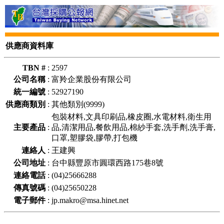
供應商資料庫
TBN #
:
2597
公司名稱
:
富羚企業股份有限公司
統一編號
:
52927190
供應商類別
:
其他類別(9999)
包裝材料,文具印刷品,橡皮圈,水電材料,衛生用
主要產品
:
品,清潔用品,餐飲用品,棉紗手套,洗手劑,洗手膏,
口罩,塑膠袋,膠帶,打包機
連絡人
:
王建興
公司地址
:
台中縣豐原市圓環西路175巷8號
連絡電話
:
(04)25666288
傳真號碼
:
(04)25650228
電子郵件
:
jp.makro@msa.hinet.net