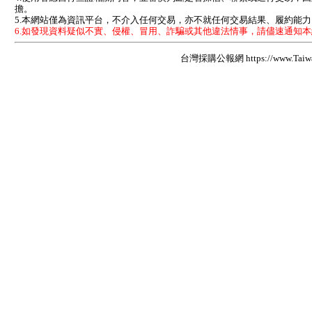
擔。
5.本網站僅為資訊平台，不介入任何交易，亦不就任何交易結果、履約能
6.如發現資料疑似不實、侵權、冒用、詐騙或其他違法情事，請儘速通知
台灣採購公報網 https://www.Taiwan