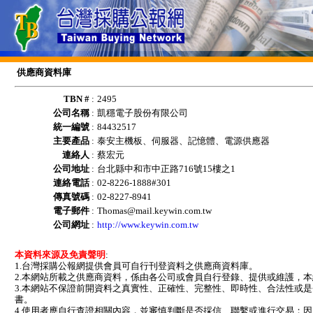
供應商資料庫
TBN #
:
2495
公司名稱
:
凱穩電子股份有限公司
統一編號
:
84432517
主要產品
:
泰安主機板、伺服器、記憶體、電源供應器
連絡人
:
蔡宏元
公司地址
:
台北縣中和市中正路716號15樓之1
連絡電話
:
02-8226-1888#301
傳真號碼
:
02-8227-8941
電子郵件
:
Thomas@mail.keywin.com.tw
公司網址
:
http://www.keywin.com.tw
本資料來源及免責聲明
:
1.台灣採購公報網提供會員可自行刊登資料之供應商資料庫。
2.本網站所載之供應商資料，係由各公司或會員自行登錄、提供或維護，
3.本網站不保證前開資料之真實性、正確性、完整性、即時性、合法性或
書。
4.使用者應自行查證相關內容，並審慎判斷是否採信、聯繫或進行交易；