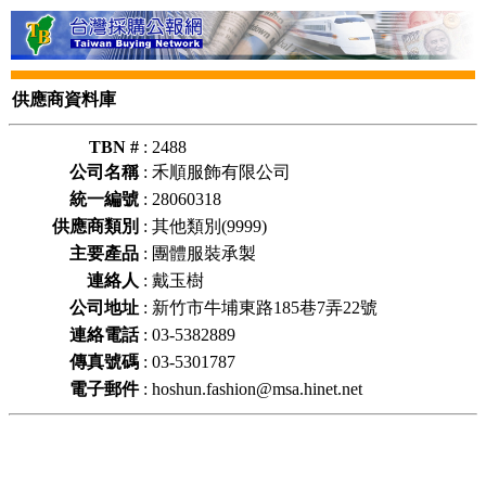
供應商資料庫
TBN #
:
2488
公司名稱
:
禾順服飾有限公司
統一編號
:
28060318
供應商類別
:
其他類別(9999)
主要產品
:
團體服裝承製
連絡人
:
戴玉樹
公司地址
:
新竹市牛埔東路185巷7弄22號
連絡電話
:
03-5382889
傳真號碼
:
03-5301787
電子郵件
:
hoshun.fashion@msa.hinet.net