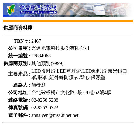
供應商資料庫
TBN #
:
2467
公司名稱
:
光達光電科技股份有限公司
統一編號
:
27884068
供應商類別
:
其他類別(9999)
LED投射燈,LED草坪燈,LED船舶燈,奈米銀口
主要產品
:
罩,眼罩 ,紅外線防護衣,背心,保潔墊
連絡人
:
顏薇庭
公司地址
:
台北矽板橋市文化路1段270巷62號4樓
連絡電話
:
02-8258 5238
傳真號碼
:
02-8252 0323
電子郵件
:
anna.yen@msa.hinet.net