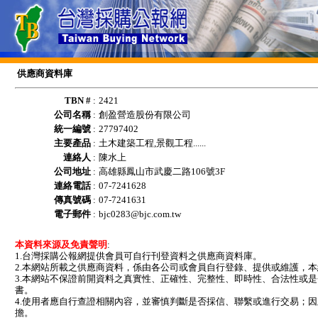
供應商資料庫
TBN #
:
2421
公司名稱
:
創盈營造股份有限公司
統一編號
:
27797402
主要產品
:
土木建築工程,景觀工程......
連絡人
:
陳水上
公司地址
:
高雄縣鳳山市武慶二路106號3F
連絡電話
:
07-7241628
傳真號碼
:
07-7241631
電子郵件
:
bjc0283@bjc.com.tw
本資料來源及免責聲明
:
1.台灣採購公報網提供會員可自行刊登資料之供應商資料庫。
2.本網站所載之供應商資料，係由各公司或會員自行登錄、提供或維護，
3.本網站不保證前開資料之真實性、正確性、完整性、即時性、合法性或
書。
4.使用者應自行查證相關內容，並審慎判斷是否採信、聯繫或進行交易；
擔。