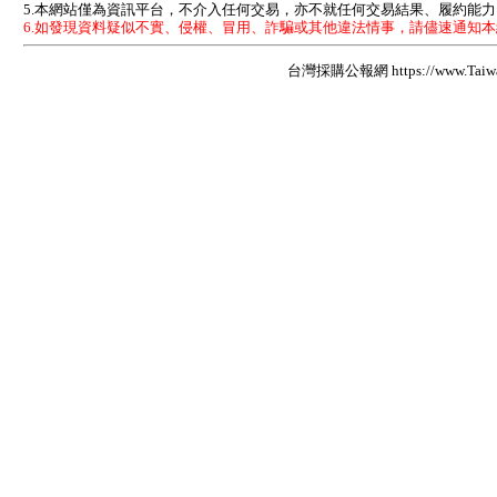
5.本網站僅為資訊平台，不介入任何交易，亦不就任何交易結果、履約能
6.如發現資料疑似不實、侵權、冒用、詐騙或其他違法情事，請儘速通知
台灣採購公報網 https://www.Taiwan