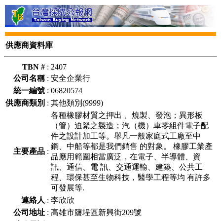
供應商資料庫
TBN #
:
2407
公司名稱
:
安全企業行
統一編號
:
06820574
供應商類別
:
其他類別(9999)
各種橡膠材質之押出 、燒製、發泡；異形板
（管）迫緊之製造；汽（機）車零組件電子配
件之設計加工等。舉凡一般家庭式工廠至中
鋼、中船等都是我們銷售 的對象。 橡膠工業產
主要產品
:
品應用範圍相當廣泛，在電子、半導體、資
訊、通信、電 訊、交通運輸、建築、公共工
程、環保甚至生物科技，醫學工程等均 有許多
可發展等.
連絡人
:
李欣欣
公司地址
:
高雄市鹽埕區新興街209號