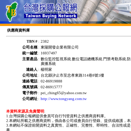
供應商資料庫
TBN #
:
2382
公司名稱
:
東陽開發企業有限公司
統一編號
:
16937497
主要產品
:
數位監控監視系統.數位電話總機系統.門禁考勤系統.
廣播系統
連絡人
:
楊明家
公司地址
:
台北縣汐止市至忠孝東路314巷8號1樓
連絡電話
:
02-86919888
傳真號碼
:
02-86915777
電子郵件
:
pei_ching65@yahoo.com.tw
公司網址
:
http://www.tongyang.com.tw
本資料來源及免責聲明
:
1.台灣採購公報網提供會員可自行刊登資料之供應商資料庫。
2.本網站所載之供應商資料，係由各公司或會員自行登錄、提供或維護，
3.本網站不保證前開資料之真實性、正確性、完整性、即時性、合法性或
書。