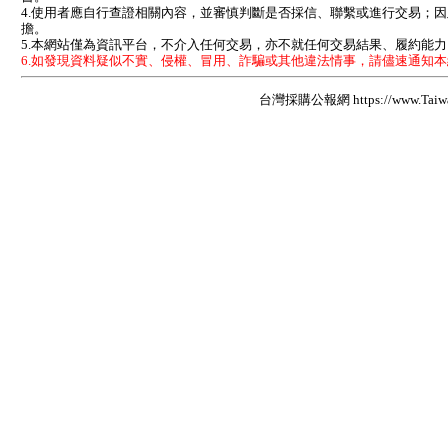
4.使用者應自行查證相關內容，並審慎判斷是否採信、聯繫或進行交易；
擔。
5.本網站僅為資訊平台，不介入任何交易，亦不就任何交易結果、履約能
6.如發現資料疑似不實、侵權、冒用、詐騙或其他違法情事，請儘速通知
台灣採購公報網 https://www.Taiwan