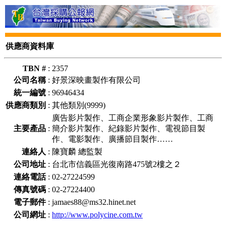
供應商資料庫
TBN #
:
2357
公司名稱
:
好景深映畫製作有限公司
統一編號
:
96946434
供應商類別
:
其他類別(9999)
廣告影片製作、工商企業形象影片製作、工商
主要產品
:
簡介影片製作、紀錄影片製作、電視節目製
作、電影製作、廣播節目製作……
連絡人
:
陳寶麟 總監製
公司地址
:
台北市信義區光復南路475號2樓之２
連絡電話
:
02-27224599
傳真號碼
:
02-27224400
電子郵件
:
jamaes88@ms32.hinet.net
公司網址
:
http://www.polycine.com.tw