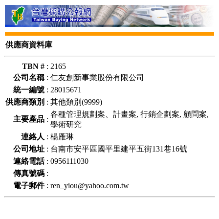
供應商資料庫
TBN #
:
2165
公司名稱
:
仁友創新事業股份有限公司
統一編號
:
28015671
供應商類別
:
其他類別(9999)
各種管理規劃案、計畫案, 行銷企劃案, 顧問案,
主要產品
:
學術研究
連絡人
:
楊雁琳
公司地址
:
台南市安平區國平里建平五街131巷16號
連絡電話
:
0956111030
傳真號碼
:
電子郵件
:
ren_yiou@yahoo.com.tw