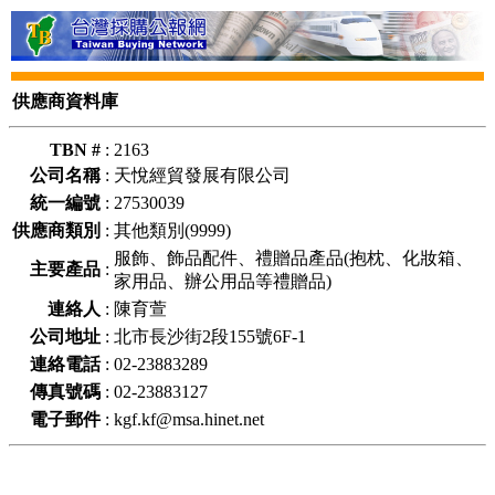
供應商資料庫
TBN #
:
2163
公司名稱
:
天悅經貿發展有限公司
統一編號
:
27530039
供應商類別
:
其他類別(9999)
服飾、飾品配件、禮贈品產品(抱枕、化妝箱、
主要產品
:
家用品、辦公用品等禮贈品)
連絡人
:
陳育萱
公司地址
:
北市長沙街2段155號6F-1
連絡電話
:
02-23883289
傳真號碼
:
02-23883127
電子郵件
:
kgf.kf@msa.hinet.net