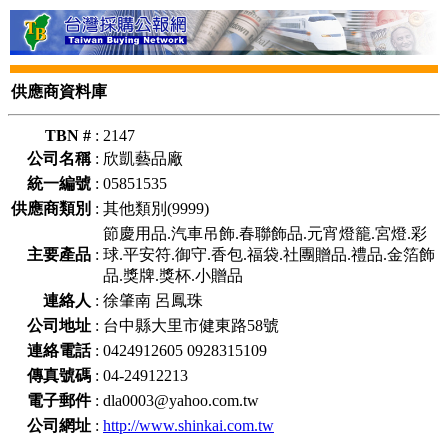
供應商資料庫
TBN #
:
2147
公司名稱
:
欣凱藝品廠
統一編號
:
05851535
供應商類別
:
其他類別(9999)
節慶用品.汽車吊飾.春聯飾品.元宵燈籠.宮燈.彩
主要產品
:
球.平安符.御守.香包.福袋.社團贈品.禮品.金箔飾
品.獎牌.獎杯.小贈品
連絡人
:
徐肇南 呂鳳珠
公司地址
:
台中縣大里市健東路58號
連絡電話
:
0424912605 0928315109
傳真號碼
:
04-24912213
電子郵件
:
dla0003@yahoo.com.tw
公司網址
:
http://www.shinkai.com.tw