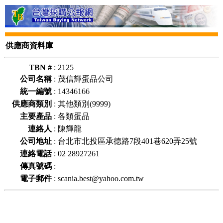
供應商資料庫
TBN #
:
2125
公司名稱
:
茂信輝蛋品公司
統一編號
:
14346166
供應商類別
:
其他類別(9999)
主要產品
:
各類蛋品
連絡人
:
陳輝龍
公司地址
:
台北市北投區承德路7段401巷620弄25號
連絡電話
:
02 28927261
傳真號碼
:
電子郵件
:
scania.best@yahoo.com.tw