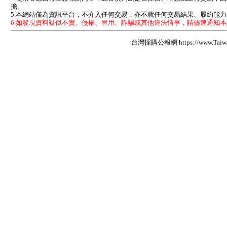
擔。
5.本網站僅為資訊平台，不介入任何交易，亦不就任何交易結果、履約能
6.如發現資料疑似不實、侵權、冒用、詐騙或其他違法情事，請儘速通知
台灣採購公報網 https://www.Taiwan