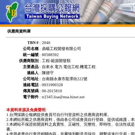
供應商資料庫
TBN #
:
2046
公司名稱
:
鼎暘工程開發有限公司
統一編號
:
80588592
供應商類別
:
工程-能源開發類
主要產品
:
自來水.電力.電信工程.機電工程.
連絡人
:
陳德守
公司地址
:
台南縣永康市龍潭街222號
連絡電話
:
0931990328
傳真號碼
:
06-2015810
電子郵件
:
tr2345.lisa@msa.hinet.net
本資料來源及免責聲明
:
1.台灣採購公報網提供會員可自行刊登資料之供應商資料庫。
2.本網站所載之供應商資料，係由各公司或會員自行登錄、提供或維護，
3.本網站不保證前開資料之真實性、正確性、完整性、即時性、合法性或
書。
4.使用者應自行查證相關內容，並審慎判斷是否採信、聯繫或進行交易；