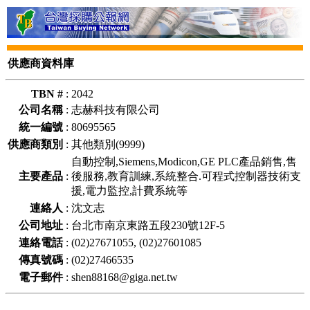
供應商資料庫
TBN #
:
2042
公司名稱
:
志赫科技有限公司
統一編號
:
80695565
供應商類別
:
其他類別(9999)
自動控制,Siemens,Modicon,GE PLC產品銷售,售
主要產品
:
後服務,教育訓練,系統整合.可程式控制器技術支
援,電力監控,計費系統等
連絡人
:
沈文志
公司地址
:
台北市南京東路五段230號12F-5
連絡電話
:
(02)27671055, (02)27601085
傳真號碼
:
(02)27466535
電子郵件
:
shen88168@giga.net.tw