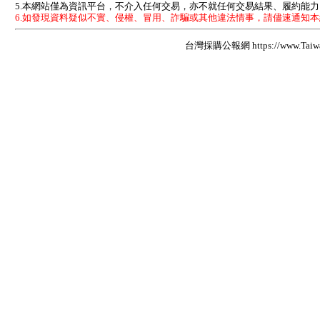
5.本網站僅為資訊平台，不介入任何交易，亦不就任何交易結果、履約能
6.如發現資料疑似不實、侵權、冒用、詐騙或其他違法情事，請儘速通知
台灣採購公報網 https://www.Taiwan