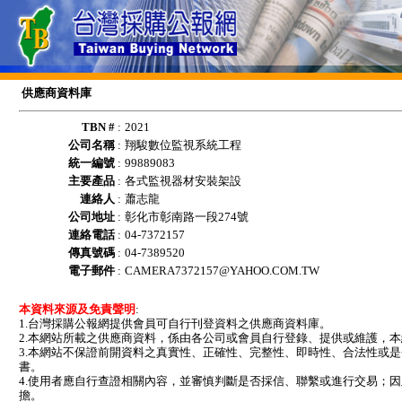
供應商資料庫
TBN #
:
2021
公司名稱
:
翔駿數位監視系統工程
統一編號
:
99889083
主要產品
:
各式監視器材安裝架設
連絡人
:
蕭志龍
公司地址
:
彰化市彰南路一段274號
連絡電話
:
04-7372157
傳真號碼
:
04-7389520
電子郵件
:
CAMERA7372157@YAHOO.COM.TW
本資料來源及免責聲明
:
1.台灣採購公報網提供會員可自行刊登資料之供應商資料庫。
2.本網站所載之供應商資料，係由各公司或會員自行登錄、提供或維護，
3.本網站不保證前開資料之真實性、正確性、完整性、即時性、合法性或
書。
4.使用者應自行查證相關內容，並審慎判斷是否採信、聯繫或進行交易；
擔。