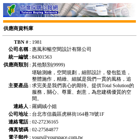
供應商資料庫
TBN #
:
1981
公司名稱
:
惠風和暢空間設計有限公司
統一編號
:
84301563
供應商類別
:
其他類別(9999)
堪驗測繪，空間規劃，細部設計，發包監造，
整體施作，精緻、細膩是我們一貫的風格，追
主要產品
:
求完美是我們衷心的期待。提供Total Solution的
服務，關心、尊重、創意，為您建構優質的空
間。
連絡人
:
羅綢絨小姐
公司地址
:
台北市信義區虎林街164巷78號1F
連絡電話
:
02-27236165
傳真號碼
:
02-27584877
電子郵件
:
yours@yourspace.com.tw