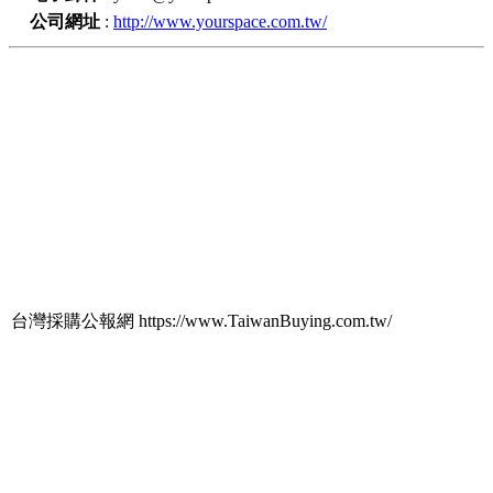
公司網址
:
http://www.yourspace.com.tw/
台灣採購公報網 https://www.TaiwanBuying.com.tw/