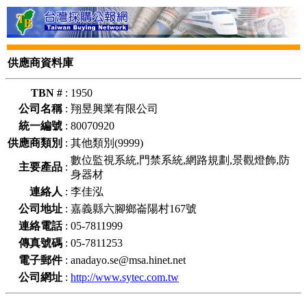
供應商資料庫
TBN #
:
1950
公司名稱
:
翔昱興業有限公司
統一編號
:
80070920
供應商類別
:
其他類別(9999)
數位監視系統,門禁系統,網路規劃,景觀燈飾,防
主要產品
:
身器材
連絡人
:
李佳泓
公司地址
:
嘉義縣六腳鄉崙陽村167號
連絡電話
:
05-7811999
傳真號碼
:
05-7811253
電子郵件
:
anadayo.se@msa.hinet.net
公司網址
:
http://www.sytec.com.tw