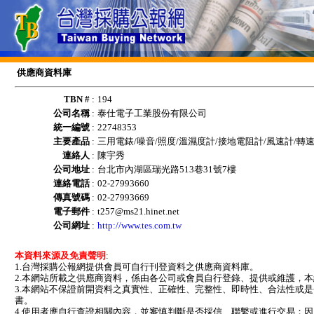
供應商資料庫
TBN #
:
194
公司名稱
:
泰仕電子工業股份有限公司
統一編號
:
22748353
主要產品
:
三用電錶/噪音/照度/溫濕度計/接地電阻計/風速計/轉
連絡人
:
陳宇秀
公司地址
:
台北市內湖區瑞光路513巷31號7樓
連絡電話
:
02-27993660
傳真號碼
:
02-27993669
電子郵件
:
t257@ms21.hinet.net
公司網址
:
http://www.tes.com.tw
本資料來源及免責聲明
:
1.台灣採購公報網提供會員可自行刊登資料之供應商資料庫。
2.本網站所載之供應商資料，係由各公司或會員自行登錄、提供或維護，
3.本網站不保證前開資料之真實性、正確性、完整性、即時性、合法性或
書。
4.使用者應自行查證相關內容，並審慎判斷是否採信、聯繫或進行交易；