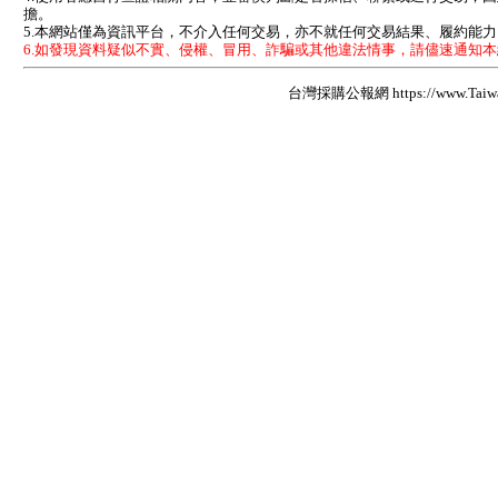
擔。
5.本網站僅為資訊平台，不介入任何交易，亦不就任何交易結果、履約能
6.如發現資料疑似不實、侵權、冒用、詐騙或其他違法情事，請儘速通知
台灣採購公報網 https://www.Taiwan