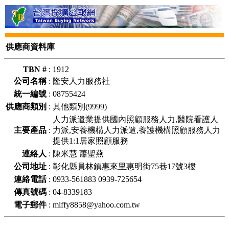
供應商資料庫
TBN #
:
1912
公司名稱
:
隆安人力服務社
統一編號
:
08755424
供應商類別
:
其他類別(9999)
人力派遣業提供國內照顧服務人力,醫院看護人
主要產品
:
力派,安養機構人力派遣,養護機構照顧服務人力
提供1:1居家照顧服務
連絡人
:
陳米慧 蕭聖燕
公司地址
:
彰化縣員林鎮惠來里惠明街75巷17號3樓
連絡電話
:
0933-561883 0939-725654
傳真號碼
:
04-8339183
電子郵件
:
miffy8858@yahoo.com.tw