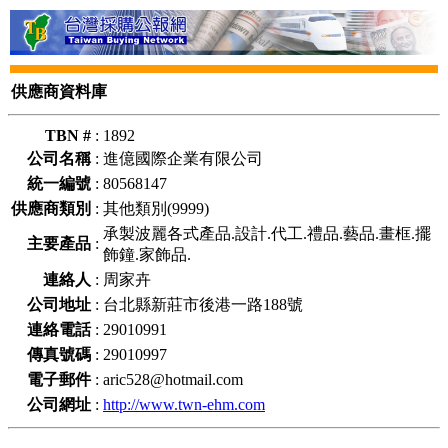
供應商資料庫
TBN #
:
1892
公司名稱
:
進億國際企業有限公司
統一編號
:
80568147
供應商類別
:
其他類別(9999)
承製波麗各式產品.設計.代工.禮品.藝品.畫框.擺
主要產品
:
飾鐘.家飾品.
連絡人
:
周家卉
公司地址
:
台北縣新莊市後港一路188號
連絡電話
:
29010991
傳真號碼
:
29010997
電子郵件
:
aric528@hotmail.com
公司網址
:
http://www.twn-ehm.com