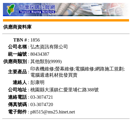
供應商資料庫
TBN #
:
1856
公司名稱
:
弘杰資訊有限公司
統一編號
:
80434387
供應商類別
:
其他類別(9999)
印表機維修;螢幕維修;電腦維修;網路施工規劃;
主要產品
:
電腦週邊耗材批發買賣
連絡人
:
彭康明
公司地址
:
桃園縣大溪鎮仁愛里埔仁路388號
連絡電話
:
03-3074721
傳真號碼
:
03-3074720
電子郵件
:
pl6515@ms25.hinet.net