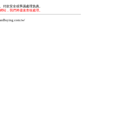
力、付款安全或爭議處理負責。
本網站，我們將儘速查核處理。
Buying.com.tw/