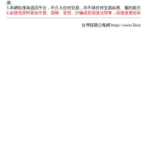
擔。
5.本網站僅為資訊平台，不介入任何交易，亦不就任何交易結果、履約能
6.如發現資料疑似不實、侵權、冒用、詐騙或其他違法情事，請儘速通知
台灣採購公報網 https://www.Taiwan