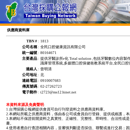
供應商資料庫
TBN #
:
1813
公司名稱
:
全民口腔健康資訊有限公司
統一編號
:
80164671
主要產品
:
提供牙醫診所e化 Total solution ,包括牙醫數位
識庫管理系統,多媒體口腔保健衛教系統平台,全民口腔
連絡人
:
曾明清
公司地址
:
北
連絡電話
:
0910007683
傳真號碼
:
02-27262723
電子郵件
:
t2723@ms12.hinet.net
本資料來源及免責聲明
:
1.台灣採購公報網提供會員可自行刊登資料之供應商資料庫。
2.本網站所載之供應商資料，係由各公司或會員自行登錄、提供或維護，
3.本網站不保證前開資料之真實性、正確性、完整性、即時性、合法性或
書。
4.使用者應自行查證相關內容，並審慎判斷是否採信、聯繫或進行交易；