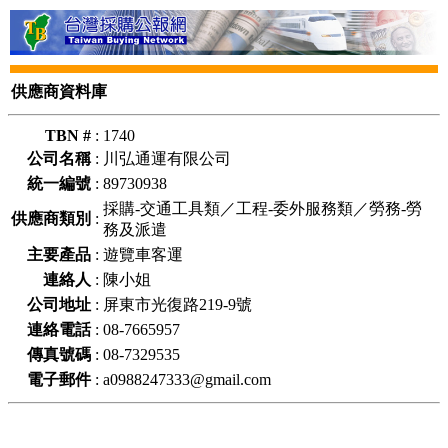
供應商資料庫
TBN #
:
1740
公司名稱
:
川弘通運有限公司
統一編號
:
89730938
採購-交通工具類／工程-委外服務類／勞務-勞
供應商類別
:
務及派遣
主要產品
:
遊覽車客運
連絡人
:
陳小姐
公司地址
:
屏東市光復路219-9號
連絡電話
:
08-7665957
傳真號碼
:
08-7329535
電子郵件
:
a0988247333@gmail.com