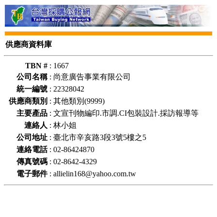
供應商資料庫
TBN #
:
1667
公司名稱
:
尚意廣告事業有限公司
統一編號
:
22328042
供應商類別
:
其他類別(9999)
主要產品
:
文宣刊物編印.市調.CI包裝設計.採訪報導等
連絡人
:
林小姐
公司地址
:
臺北市辛亥路3段3號5樓之5
連絡電話
:
02-86424870
傳真號碼
:
02-8642-4329
電子郵件
:
allielin168@yahoo.com.tw