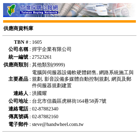
供應商資料庫
TBN #
:
1605
公司名稱
:
捍宇企業有限公司
統一編號
:
27523261
供應商類別
:
其他類別(9999)
電腦與伺服器設備軟硬體銷售, 網路系統施工與
主要產品
:
規劃, 影音設備多媒體自動控制規劃, 網頁及郵
件伺服器規劃建置
連絡人
:
洪國耀
公司地址
:
台北市信義區虎林街164巷58弄7號
連絡電話
:
02-87882340
傳真號碼
:
02-87882160
電子郵件
:
steve@handwheel.com.tw