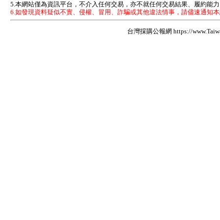
5.本網站僅為資訊平台，不介入任何交易，亦不就任何交易結果、履約能
6.如發現資料疑似不實、侵權、冒用、詐騙或其他違法情事，請儘速通知
台灣採購公報網 https://www.Taiwan