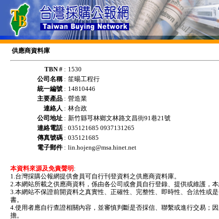
供應商資料庫
TBN #
:
1530
公司名稱
:
笙暘工程行
統一編號
:
14810446
主要產品
:
營造業
連絡人
:
林合政
公司地址
:
新竹縣芎林鄉文林路文昌街91巷21號
連絡電話
:
035121685 0937131265
傳真號碼
:
035121685
電子郵件
:
lin.hojeng@msa.hinet.net
本資料來源及免責聲明
:
1.台灣採購公報網提供會員可自行刊登資料之供應商資料庫。
2.本網站所載之供應商資料，係由各公司或會員自行登錄、提供或維護，
3.本網站不保證前開資料之真實性、正確性、完整性、即時性、合法性或
書。
4.使用者應自行查證相關內容，並審慎判斷是否採信、聯繫或進行交易；
擔。