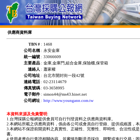
供應商資料庫
TBN #
:
1468
公司名稱
:
永安金庫
統一編號
:
33066609
主要產品
:
金庫,金庫門,組合金庫,保險櫃,保管箱
連絡人
:
蕭家權
公司地址
:
台北市開封街一段42號
連絡電話
:
02-23114679
傳真號碼
:
03-3658995
電子郵件
:
simon44@ms43.hinet.net
公司網址
:
http://www.youngann.com.tw
本資料來源及免責聲明
:
1.台灣採購公報網提供會員可自行刊登資料之供應商資料庫。
2.本網站所載之供應商資料，係由各公司或會員自行登錄、提供或維護，
3.本網站不保證前開資料之真實性、正確性、完整性、即時性、合法性或
書。
4.使用者應自行查證相關內容，並審慎判斷是否採信、聯繫或進行交易；