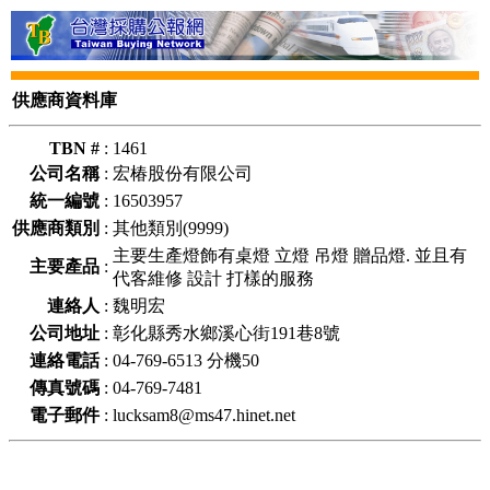
供應商資料庫
TBN #
:
1461
公司名稱
:
宏椿股份有限公司
統一編號
:
16503957
供應商類別
:
其他類別(9999)
主要生產燈飾有桌燈 立燈 吊燈 贈品燈. 並且有
主要產品
:
代客維修 設計 打樣的服務
連絡人
:
魏明宏
公司地址
:
彰化縣秀水鄉溪心街191巷8號
連絡電話
:
04-769-6513 分機50
傳真號碼
:
04-769-7481
電子郵件
:
lucksam8@ms47.hinet.net