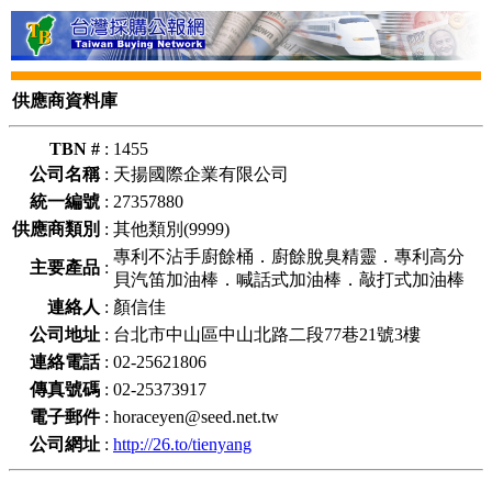
供應商資料庫
TBN #
:
1455
公司名稱
:
天揚國際企業有限公司
統一編號
:
27357880
供應商類別
:
其他類別(9999)
專利不沾手廚餘桶．廚餘脫臭精靈．專利高分
主要產品
:
貝汽笛加油棒．喊話式加油棒．敲打式加油棒
連絡人
:
顏信佳
公司地址
:
台北市中山區中山北路二段77巷21號3樓
連絡電話
:
02-25621806
傳真號碼
:
02-25373917
電子郵件
:
horaceyen@seed.net.tw
公司網址
:
http://26.to/tienyang