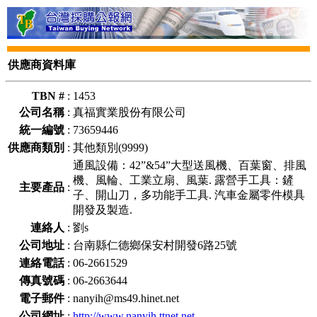
供應商資料庫
TBN #
:
1453
公司名稱
:
真福實業股份有限公司
統一編號
:
73659446
供應商類別
:
其他類別(9999)
通風設備：42”&54”大型送風機、百葉窗、排風
機、風輪、工業立扇、風葉. 露營手工具：鏟
主要產品
:
子、開山刀，多功能手工具. 汽車金屬零件模具
開發及製造.
連絡人
:
劉s
公司地址
:
台南縣仁德鄉保安村開發6路25號
連絡電話
:
06-2661529
傳真號碼
:
06-2663644
電子郵件
:
nanyih@ms49.hinet.net
公司網址
:
http://www.nanyih.ttnet.net