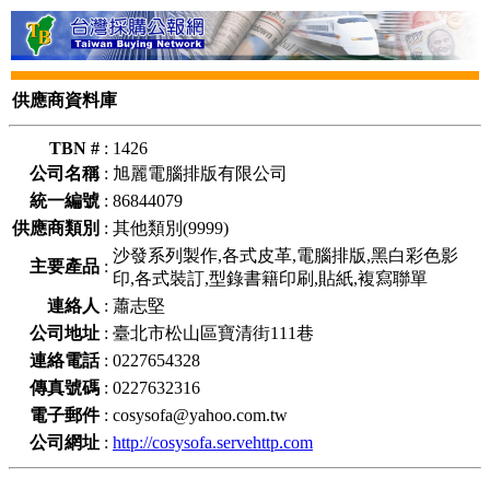
供應商資料庫
TBN #
:
1426
公司名稱
:
旭麗電腦排版有限公司
統一編號
:
86844079
供應商類別
:
其他類別(9999)
沙發系列製作,各式皮革,電腦排版,黑白彩色影
主要產品
:
印,各式裝訂,型錄書籍印刷,貼紙,複寫聯單
連絡人
:
蕭志堅
公司地址
:
臺北市松山區寶清街111巷
連絡電話
:
0227654328
傳真號碼
:
0227632316
電子郵件
:
cosysofa@yahoo.com.tw
公司網址
:
http://cosysofa.servehttp.com