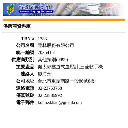
供應商資料庫
TBN #
:
1383
公司名稱
:
陞林股份有限公司
統一編號
:
70354151
供應商類別
:
其他類別(9999)
主要產品
:
健太郎隧道式血壓計,三菱乾手機
連絡人
:
廖海永
公司地址
:
台北市重慶南路一段86號8樓
連絡電話
:
02-23753768
傳真號碼
:
02-23886992
電子郵件
:
kolin.sl.liao@gmail.com