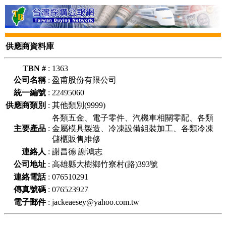
供應商資料庫
TBN #
:
1363
公司名稱
:
盈甫股份有限公司
統一編號
:
22495060
供應商類別
:
其他類別(9999)
各類五金、電子零件、汽機車相關零配、各類
主要產品
:
金屬模具製造、冷凍設備組裝加工、各類冷凍
儲櫃販售維修
連絡人
:
謝昌德 謝鴻志
公司地址
:
高雄縣大樹鄉竹寮村(路)393號
連絡電話
:
076510291
傳真號碼
:
076523927
電子郵件
:
jackeaesey@yahoo.com.tw