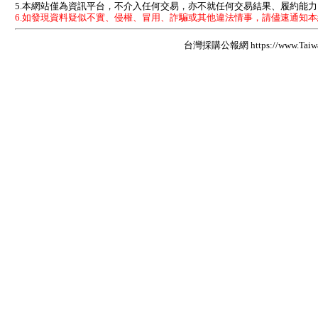
5.本網站僅為資訊平台，不介入任何交易，亦不就任何交易結果、履約能
6.如發現資料疑似不實、侵權、冒用、詐騙或其他違法情事，請儘速通知
台灣採購公報網 https://www.Taiwan