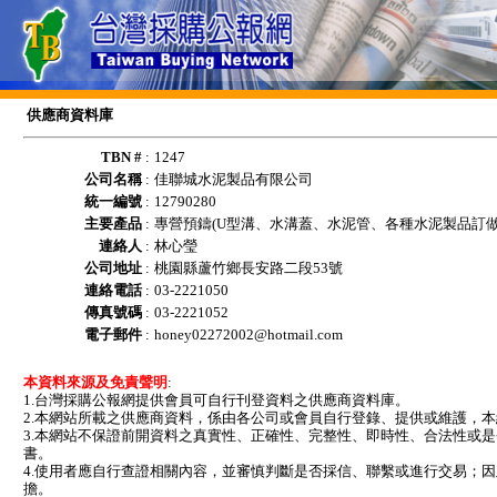
供應商資料庫
TBN #
:
1247
公司名稱
:
佳聯城水泥製品有限公司
統一編號
:
12790280
主要產品
:
專營預鑄(U型溝、水溝蓋、水泥管、各種水泥製品訂
連絡人
:
林心瑩
公司地址
:
桃園縣蘆竹鄉長安路二段53號
連絡電話
:
03-2221050
傳真號碼
:
03-2221052
電子郵件
:
honey02272002@hotmail.com
本資料來源及免責聲明
:
1.台灣採購公報網提供會員可自行刊登資料之供應商資料庫。
2.本網站所載之供應商資料，係由各公司或會員自行登錄、提供或維護，
3.本網站不保證前開資料之真實性、正確性、完整性、即時性、合法性或
書。
4.使用者應自行查證相關內容，並審慎判斷是否採信、聯繫或進行交易；
擔。