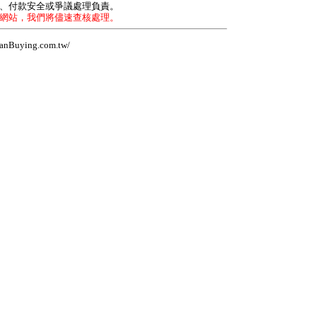
力、付款安全或爭議處理負責。
本網站，我們將儘速查核處理。
Buying.com.tw/