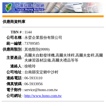
供應商資料庫
TBN #
:
1144
公司名稱
:
永嬖企業股份有限公司
統一編號
:
73709585
供應商類別
:
其他類別(9999)
高爾夫自動發球機,高爾夫球桿,高爾夫套桿,高爾
主要產品
:
夫練習器材設備,高爾夫禮品等等
連絡人
:
徐曉玲
公司地址
:
台南縣安定鄉中沙村
連絡電話
:
06-5933110
傳真號碼
:
06-5933956
電子郵件
:
service@hono.com.tw
公司網址
:
http://www.hono.com.tw