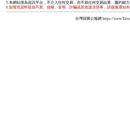
5.本網站僅為資訊平台，不介入任何交易，亦不就任何交易結果、履約能
6.如發現資料疑似不實、侵權、冒用、詐騙或其他違法情事，請儘速通知
台灣採購公報網 https://www.Taiwan