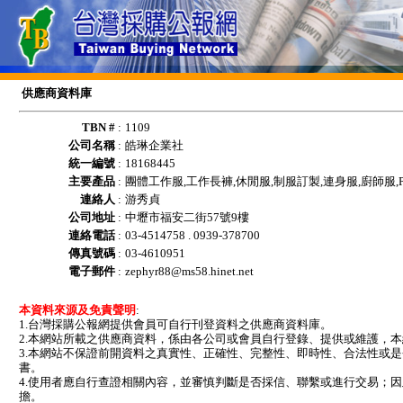
供應商資料庫
TBN #
:
1109
公司名稱
:
皓琳企業社
統一編號
:
18168445
主要產品
:
團體工作服,工作長褲,休閒服,制服訂製,連身服,廚師服,Pol
連絡人
:
游秀貞
公司地址
:
中壢市福安二街57號9樓
連絡電話
:
03-4514758 . 0939-378700
傳真號碼
:
03-4610951
電子郵件
:
zephyr88@ms58.hinet.net
本資料來源及免責聲明
:
1.台灣採購公報網提供會員可自行刊登資料之供應商資料庫。
2.本網站所載之供應商資料，係由各公司或會員自行登錄、提供或維護，
3.本網站不保證前開資料之真實性、正確性、完整性、即時性、合法性或
書。
4.使用者應自行查證相關內容，並審慎判斷是否採信、聯繫或進行交易；
擔。