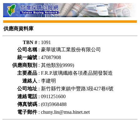
供應商資料庫
TBN #
:
1091
公司名稱
:
豪華玻璃工業股份有限公司
統一編號
:
47087908
供應商類別
:
其他類別(9999)
主要產品
:
F.R.P.玻璃纖維各項產品開發製造
連絡人
:
李建明
公司地址
:
新竹縣竹東鎮中豐路3段427巷6號
連絡電話
:
0911251600
傳真號碼
:
(03)5968488
電子郵件
:
chuny.lin@msa.hinet.net