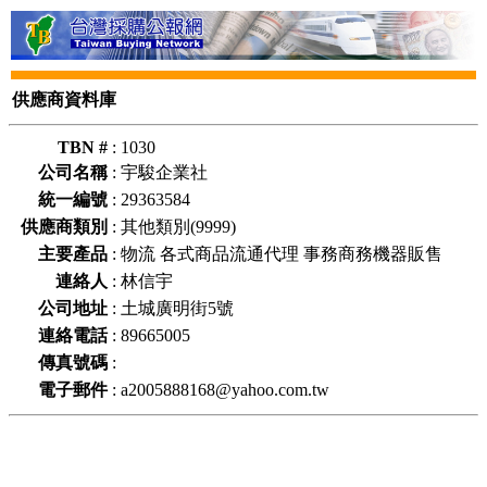
供應商資料庫
TBN #
:
1030
公司名稱
:
宇駿企業社
統一編號
:
29363584
供應商類別
:
其他類別(9999)
主要產品
:
物流 各式商品流通代理 事務商務機器販售
連絡人
:
林信宇
公司地址
:
土城廣明街5號
連絡電話
:
89665005
傳真號碼
:
電子郵件
:
a2005888168@yahoo.com.tw