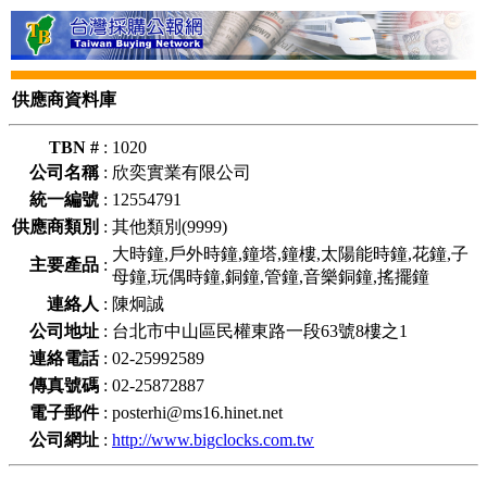
供應商資料庫
TBN #
:
1020
公司名稱
:
欣奕實業有限公司
統一編號
:
12554791
供應商類別
:
其他類別(9999)
大時鐘,戶外時鐘,鐘塔,鐘樓,太陽能時鐘,花鐘,子
主要產品
:
母鐘,玩偶時鐘,銅鐘,管鐘,音樂銅鐘,搖擺鐘
連絡人
:
陳炯誠
公司地址
:
台北市中山區民權東路一段63號8樓之1
連絡電話
:
02-25992589
傳真號碼
:
02-25872887
電子郵件
:
posterhi@ms16.hinet.net
公司網址
:
http://www.bigclocks.com.tw