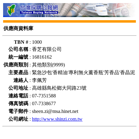
供應商資料庫
TBN #
:
1000
公司名稱
:
香芝有限公司
統一編號
:
16816162
供應商類別
:
其他類別(9999)
主要產品
:
緊急沙包'香精油'專利無火薰香瓶'芳香品'香晶泥
連絡人
:
李佩芳
公司地址
:
高雄縣鳥松鄉大同路23號
連絡電話
:
07-7351588
傳真號碼
:
07-7338677
電子郵件
:
sheen.zi@msa.hinet.net
公司網址
:
http://www.shinzi.com.tw