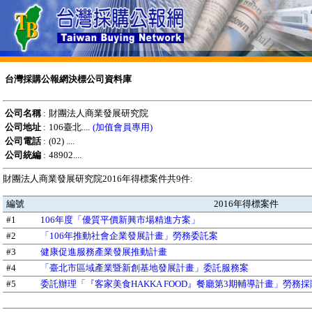
台灣採購公報網決標公司資料庫
公司名稱
:
財團法人商業發展研究院
公司地址
:
106臺北....
(加值會員專用)
公司電話
:
(02) ....
公司統編
:
48902....
財團法人商業發展研究院2016年得標案件共9件:
編號
2016年得標案件
#1
106年度「優質平價新興市場精進方案」
#2
「106年推動社會企業發展計畫」勞務委託案
#3
健康促進服務產業發展推動計畫
#4
「臺北市區域產業暨新創基地發展計畫」委託服務案
#5
委託辦理「『客家美食HAKKA FOOD』餐廳第3期輔導計畫」勞務