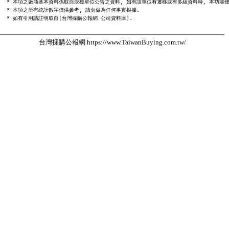
  * 本項之廠商基本資料係取自決標單位公告之資料, 如有該單位有遷移或有多組資料時, 本功能僅
  * 本項之所有統計數字僅供參考, 請勿做為任何事實根據.

台灣採購公報網 https://www.TaiwanBuying.com.tw/