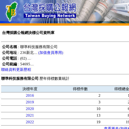
台灣採購公報網決標公司資料庫
公司名稱
:
聯準科技服務有限公司
公司地址
:
236新北....
(加值會員專用)
公司電話
:
(02) ....
公司統編
:
54695....
聯絡資料更新歷程
聯準科技服務有限公司
歷年得標數量統計
決標年度
得標件數
得標總
2016
2
2019
3
2020
10
2021
13
2022
19
1
查看更多(加值