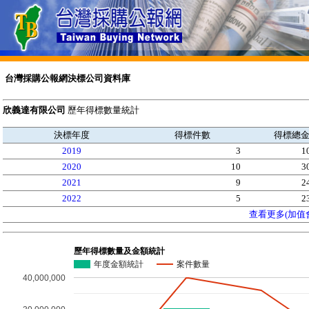
台灣採購公報網決標公司資料庫
欣義達有限公司
歷年得標數量統計
決標年度
得標件數
得標總
2019
3
1
2020
10
3
2021
9
2
2022
5
2
查看更多(加值
歷年得標數量及金額統計
年度金額統計
案件數量
40,000,000