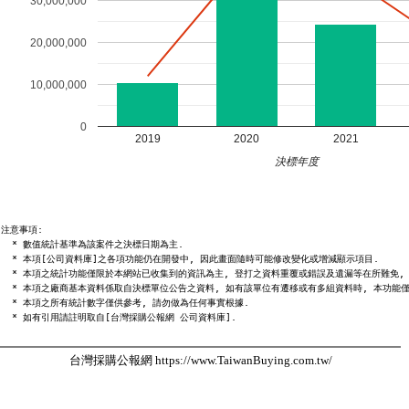
30,000,000
20,000,000
10,000,000
0
2019
2020
2021
決標年度
注意事項:

  * 數值統計基準為該案件之決標日期為主.

  * 本項[公司資料庫]之各項功能仍在開發中, 因此畫面隨時可能修改變化或增減顯示項目.

  * 本項之統計功能僅限於本網站已收集到的資訊為主, 登打之資料重覆或錯誤及遺漏等在所難免, 
  * 本項之廠商基本資料係取自決標單位公告之資料, 如有該單位有遷移或有多組資料時, 本功能僅
  * 本項之所有統計數字僅供參考, 請勿做為任何事實根據.

台灣採購公報網 https://www.TaiwanBuying.com.tw/