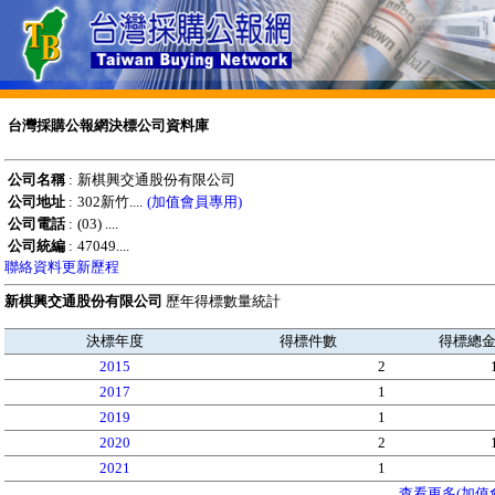
台灣採購公報網決標公司資料庫
公司名稱
:
新棋興交通股份有限公司
公司地址
:
302新竹....
(加值會員專用)
公司電話
:
(03) ....
公司統編
:
47049....
聯絡資料更新歷程
新棋興交通股份有限公司
歷年得標數量統計
決標年度
得標件數
得標總
2015
2
2017
1
2019
1
2020
2
2021
1
查看更多(加值