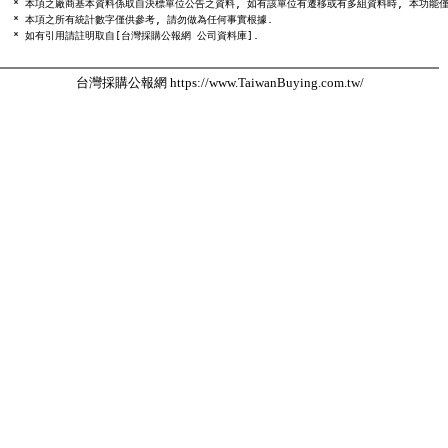
  * 本項之廠商基本資料係取自決標單位公告之資料, 如有該單位有遷移或有多組資料時, 本功能僅
  * 本項之所有統計數字僅供參考, 請勿做為任何事實根據.

台灣採購公報網 https://www.TaiwanBuying.com.tw/