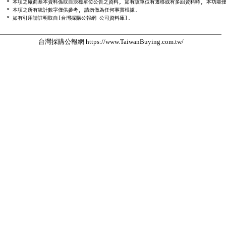
  * 本項之廠商基本資料係取自決標單位公告之資料, 如有該單位有遷移或有多組資料時, 本功能僅
  * 本項之所有統計數字僅供參考, 請勿做為任何事實根據.

台灣採購公報網 https://www.TaiwanBuying.com.tw/