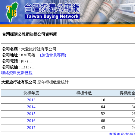
台灣採購公報網決標公司資料庫
公司名稱
:
大愛旅行社有限公司
公司地址
:
830高雄....
(加值會員專用)
公司電話
:
(07) ....
公司統編
:
13157....
聯絡資料更新歷程
大愛旅行社有限公司
歷年得標數量統計
決標年度
得標件數
得標總
2013
16
2014
64
3
2015
52
2
2016
68
3
2017
43
2
查看更多(加值