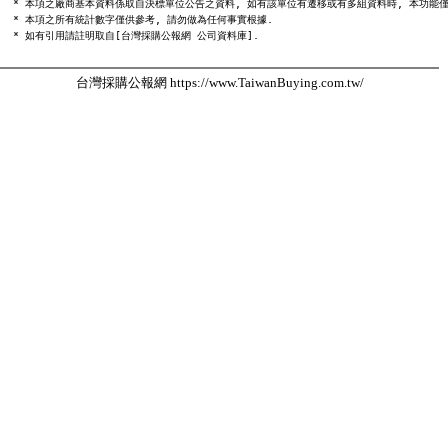
  * 本項之廠商基本資料係取自決標單位公告之資料, 如有該單位有遷移或有多組資料時, 本功能僅
  * 本項之所有統計數字僅供參考, 請勿做為任何事實根據.

台灣採購公報網 https://www.TaiwanBuying.com.tw/