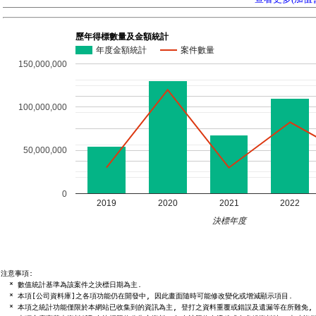
歷年得標數量及金額統計
年度金額統計
案件數量
150,000,000
100,000,000
50,000,000
0
2019
2020
2021
2022
決標年度
注意事項:

  * 數值統計基準為該案件之決標日期為主.

  * 本項[公司資料庫]之各項功能仍在開發中, 因此畫面隨時可能修改變化或增減顯示項目.

  * 本項之統計功能僅限於本網站已收集到的資訊為主, 登打之資料重覆或錯誤及遺漏等在所難免, 