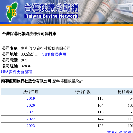
台灣採購公報網決標公司資料庫
公司名稱
:
南和假期旅行社股份有限公司
公司地址
:
802高雄....
(加值會員專用)
公司電話
:
(07) ....
公司統編
:
82836....
聯絡資料更新歷程
南和假期旅行社股份有限公司
歷年得標數量統計
決標年度
得標件數
得標總
2019
116
5
2020
164
13
2021
116
6
2022
144
11
2023
123
10
查看更多(加值