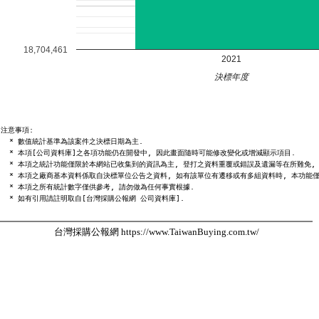
18,704,461
2021
決標年度
注意事項:

  * 數值統計基準為該案件之決標日期為主.

  * 本項[公司資料庫]之各項功能仍在開發中, 因此畫面隨時可能修改變化或增減顯示項目.

  * 本項之統計功能僅限於本網站已收集到的資訊為主, 登打之資料重覆或錯誤及遺漏等在所難免, 
  * 本項之廠商基本資料係取自決標單位公告之資料, 如有該單位有遷移或有多組資料時, 本功能僅
  * 本項之所有統計數字僅供參考, 請勿做為任何事實根據.

台灣採購公報網 https://www.TaiwanBuying.com.tw/