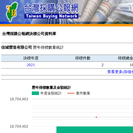
台灣採購公報網決標公司資料庫
佳城營造有限公司
歷年得標數量統計
決標年度
得標件數
得標總
2021
2
1
查看更多(加值
歷年得標數量及金額統計
年度金額統計
案件數量
18,704,463
18,704,462