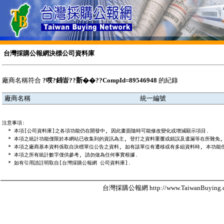
台灣採購公報網決標公司資料庫
廠商名稱符合
?㗛?銵峕??𣂼��??CompId=89546948
的紀錄
廠商名稱
統一編號
注意事項:

  * 本項[公司資料庫]之各項功能仍在開發中, 因此畫面隨時可能修改變化或增減顯示項目.

  * 本項之統計功能僅限於本網站已收集到的資訊為主, 登打之資料重覆或錯誤及遺漏等在所難免, 
  * 本項之廠商基本資料係取自決標單位公告之資料, 如有該單位有遷移或有多組資料時, 本功能僅
  * 本項之所有統計數字僅供參考, 請勿做為任何事實根據.

台灣採購公報網 http://www.TaiwanBuying.c